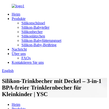
Heim
Produkte
Silikonschüssel
Silikon-Babyteller
Silikonbecher
Silikonlätzchen
Silikon-Babyfütterungsset
Silikon-Baby-Beißring
Nachricht
Über uns
FAQs
Kontaktieren Sie uns
English
Silikon-Trinkbecher mit Deckel – 3-in-1
BPA-freier Trinklernbecher für
Kleinkinder | YSC
Heim
Produkte