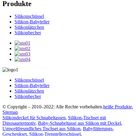
Produkte
Silikonschüssel
Silikon-Babyteller
Silikonlätzchen
Silikonbecher
Silikonschüssel
Silikon-Babyteller
Silikonlätzchen
Silikonbecher
© Copyright – 2010–2022: Alle Rechte vorbehalten.
heiße Produkte
,
Sitemap
Silikondeckel für Schnabeltassen
,
Silikon-Tischset mit
Dinosauriermotiv
,
Baby-Schnabeltasse aus Silikon mit Deckel
,
Umweltfreundliches Tischset aus Silikon
,
Babyfütterungs-
Geschenkset
,
Silikon-Trenntellerschüssel
,