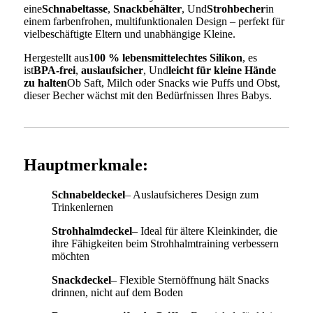
eine
Schnabeltasse
,
Snackbehälter
, Und
Strohbecher
in
einem farbenfrohen, multifunktionalen Design – perfekt für
vielbeschäftigte Eltern und unabhängige Kleine.
Hergestellt aus
100 % lebensmittelechtes Silikon
, es
ist
BPA-frei
,
auslaufsicher
, Und
leicht für kleine Hände
zu halten
Ob Saft, Milch oder Snacks wie Puffs und Obst,
dieser Becher wächst mit den Bedürfnissen Ihres Babys.
Hauptmerkmale:
Schnabeldeckel
– Auslaufsicheres Design zum
Trinkenlernen
Strohhalmdeckel
– Ideal für ältere Kleinkinder, die
ihre Fähigkeiten beim Strohhalmtraining verbessern
möchten
Snackdeckel
– Flexible Sternöffnung hält Snacks
drinnen, nicht auf dem Boden