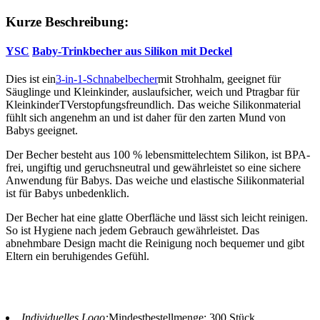
Kurze Beschreibung:
YSC
Baby-Trinkbecher aus Silikon mit Deckel
Dies ist ein
3-in-1-Schnabelbecher
mit Strohhalm, geeignet für
Säuglinge und Kleinkinder, auslaufsicher, weich und P
tragbar für
Kleinkinder
T
Verstopfungsfreundlich. Das weiche Silikonmaterial
fühlt sich angenehm an und ist daher für den zarten Mund von
Babys geeignet.
Der Becher besteht aus 100 % lebensmittelechtem Silikon, ist BPA-
frei, ungiftig und geruchsneutral und gewährleistet so eine sichere
Anwendung für Babys. Das weiche und elastische Silikonmaterial
ist für Babys unbedenklich.
Der Becher hat eine glatte Oberfläche und lässt sich leicht reinigen.
So ist Hygiene nach jedem Gebrauch gewährleistet. Das
abnehmbare Design macht die Reinigung noch bequemer und gibt
Eltern ein beruhigendes Gefühl.
Individuelles Logo:
Mindestbestellmenge: 300 Stück