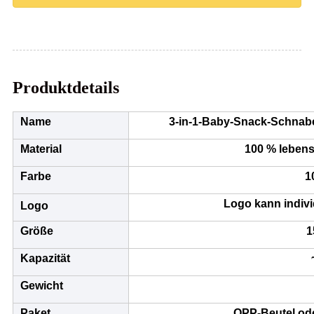
Produktdetails
Name
3-in-1-Baby-Snack-Schnabe
Material
100 % lebens
Farbe
1
Logo kann indiv
Logo
Größe
1
Kapazität
Gewicht
Paket
OPP-Beutel od