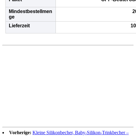
Mindestbestellmen
2
ge
Lieferzeit
10
Vorherige:
Kleine Silikonbecher, Baby-Silikon-Trinkbecher –