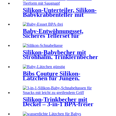
YSC
Silikon-Unterteiler, Silikon-
Babykrabbenteller mit
Saugnapf | YSC
Baby-Entwöhnungsset,
Sicheres Tellerset für
Säuglinge | YSC
Silikon-Babybecher mit
Strohhalm, Trinklernbecher
für Kleinkinder | YSC
Bibs Couture Silikon-
Lätzchen für Jungen,
verstellbare Passform,
wasserdicht | YSC
Silikon-Trinkbecher mit
Deckel – 3-in-1 BPA-freier
Trinklernbecher für
Kleinkinder | YSC