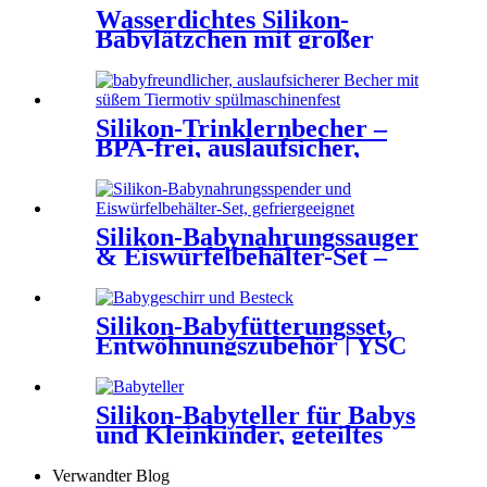
Wasserdichtes Silikon-
Babylätzchen mit großer
Auffangtasche für Essen | YSC
Silikon-Trinklernbecher –
BPA-frei, auslaufsicher,
griffige Griffe, mit Strohhalm
| YSC
Silikon-Babynahrungssauger
& Eiswürfelbehälter-Set –
Bärenförmiger, BPA-freier
Beißring mit Gefrierform –
Sicherer Baby-
Silikon-Babyfütterungsset,
Fruchtschnuller für 6-12
Entwöhnungszubehör | YSC
Monate | YSC
Silikon-Babyteller für Babys
und Kleinkinder, geteiltes
Design | YSC
Verwandter Blog