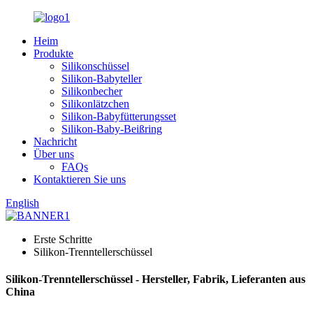
Heim
Produkte
Silikonschüssel
Silikon-Babyteller
Silikonbecher
Silikonlätzchen
Silikon-Babyfütterungsset
Silikon-Baby-Beißring
Nachricht
Über uns
FAQs
Kontaktieren Sie uns
English
Erste Schritte
Silikon-Trenntellerschüssel
Silikon-Trenntellerschüssel - Hersteller, Fabrik, Lieferanten aus
China