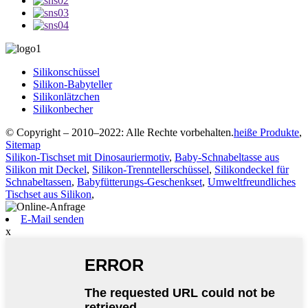
Silikonschüssel
Silikon-Babyteller
Silikonlätzchen
Silikonbecher
© Copyright – 2010–2022: Alle Rechte vorbehalten.
heiße Produkte
,
Sitemap
Silikon-Tischset mit Dinosauriermotiv
,
Baby-Schnabeltasse aus
Silikon mit Deckel
,
Silikon-Trenntellerschüssel
,
Silikondeckel für
Schnabeltassen
,
Babyfütterungs-Geschenkset
,
Umweltfreundliches
Tischset aus Silikon
,
E-Mail senden
x