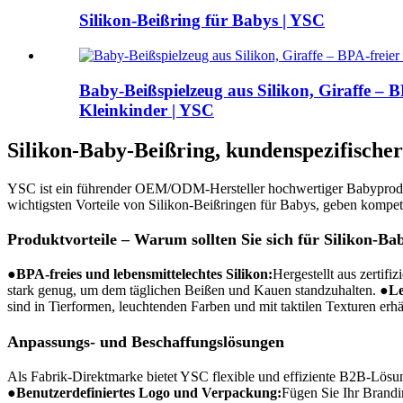
Silikon-Beißring für Babys | YSC
Baby-Beißspielzeug aus Silikon, Giraffe – BP
Kleinkinder | YSC
Silikon-Baby-Beißring, kundenspezifischer
YSC ist ein führender OEM/ODM-Hersteller hochwertiger Babyprodukte 
wichtigsten Vorteile von Silikon-Beißringen für Babys, geben kompe
Produktvorteile – Warum sollten Sie sich für Silikon-B
●
BPA-freies und lebensmittelechtes Silikon:
Hergestellt aus zertif
stark genug, um dem täglichen Beißen und Kauen standzuhalten.
●
Le
sind in Tierformen, leuchtenden Farben und mit taktilen Texturen erhä
Anpassungs- und Beschaffungslösungen
Als Fabrik-Direktmarke bietet YSC flexible und effiziente B2B-Lösung
●
Benutzerdefiniertes Logo und Verpackung:
Fügen Sie Ihr Brandi