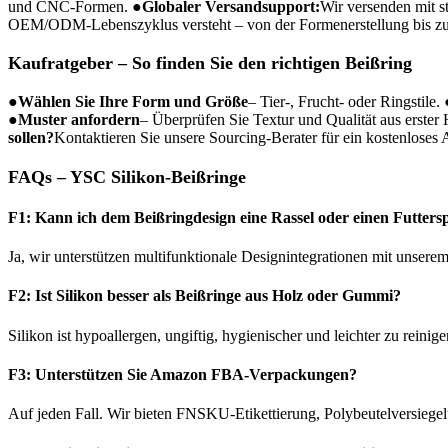
und CNC-Formen.
●
Globaler Versandsupport:
Wir versenden mit st
OEM/ODM-Lebenszyklus versteht – von der Formenerstellung bis zur
Kaufratgeber – So finden Sie den richtigen Beißring
●
Wählen Sie Ihre Form und Größe
– Tier-, Frucht- oder Ringstile.
●
Muster anfordern
– Überprüfen Sie Textur und Qualität aus erster
sollen?
Kontaktieren Sie unsere Sourcing-Berater für ein kostenloses
FAQs – YSC Silikon-Beißringe
F1: Kann ich dem Beißringdesign eine Rassel oder einen Futter
Ja, wir unterstützen multifunktionale Designintegrationen mit unser
F2: Ist Silikon besser als Beißringe aus Holz oder Gummi?
Silikon ist hypoallergen, ungiftig, hygienischer und leichter zu reinige
F3: Unterstützen Sie Amazon FBA-Verpackungen?
Auf jeden Fall. Wir bieten FNSKU-Etikettierung, Polybeutelversieg