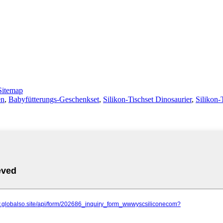
Sitemap
en
,
Babyfütterungs-Geschenkset
,
Silikon-Tischset Dinosaurier
,
Silikon-