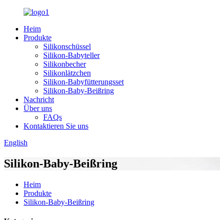
Heim
Produkte
Silikonschüssel
Silikon-Babyteller
Silikonbecher
Silikonlätzchen
Silikon-Babyfütterungsset
Silikon-Baby-Beißring
Nachricht
Über uns
FAQs
Kontaktieren Sie uns
English
Silikon-Baby-Beißring
Heim
Produkte
Silikon-Baby-Beißring