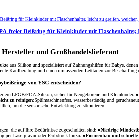
A-freier Beißring für Kleinkinder mit Flaschenhalter, l
 Hersteller und Großhandelslieferant
aus Silikon und spezialisiert auf Zahnungshilfen für Babys, denen in
tente Kaufberatung und einen umfassenden Leitfaden zur Beschaffung m
abybeißringe von YSC entscheiden?
iziertem LFGB/FDA-Silikon, sicher für Neugeborene und Kleinkinder.
●
icht zu reinigen:
Spülmaschinenfest, wasserbeständig und geruchsneut
ltlich, um die sensorische Entwicklung zu stimulieren.
en, die auf Ihre Bedürfnisse zugeschnitten sind:
●
Niedrige Mindest
ng per Lasergravur oder Farbdruck hinzu.
●
Formenbau und schnelle