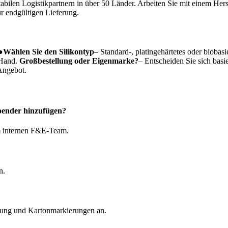
abilen Logistikpartnern in über 50 Länder.
Arbeiten Sie mit einem Her
 endgültigen Lieferung.
●
Wählen Sie den Silikontyp
– Standard-, platingehärtetes oder biobasie
 Hand.
Großbestellung oder Eigenmarke?
– Entscheiden Sie sich basi
 Angebot.
spender hinzufügen?
em internen F&E-Team.
n.
elung und Kartonmarkierungen an.