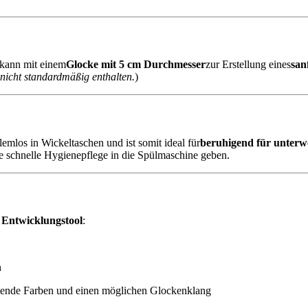
 kann mit einem
Glocke mit 5 cm Durchmesser
zur Erstellung eines
san
 nicht standardmäßig enthalten.
)
lemlos in Wickeltaschen und ist somit ideal für
beruhigend für unterw
e schnelle Hygienepflege in die Spülmaschine geben.
 Entwicklungstool
:
n
chtende Farben und einen möglichen Glockenklang