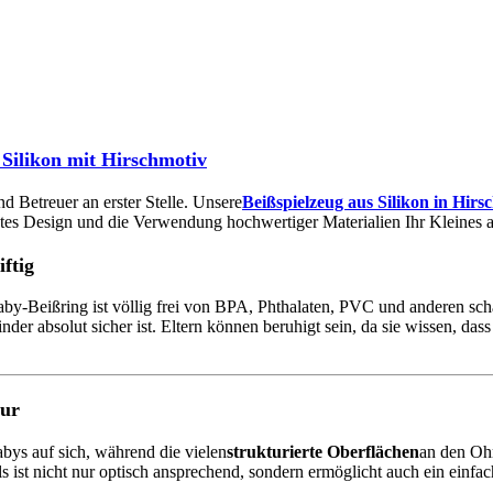
 Silikon mit Hirschmotiv
 Betreuer an erster Stelle. Unsere
Beißspielzeug aus Silikon in Hirs
es Design und die Verwendung hochwertiger Materialien Ihr Kleines a
ftig
by-Beißring ist völlig frei von BPA, Phthalaten, PVC und anderen schä
er absolut sicher ist. Eltern können beruhigt sein, da sie wissen, das
tur
bys auf sich, während die vielen
strukturierte Oberflächen
an den Oh
s ist nicht nur optisch ansprechend, sondern ermöglicht auch ein einfa