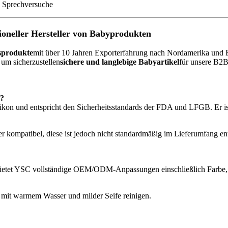
n Sprechversuche
sioneller Hersteller von Babyprodukten
gsprodukte
mit über 10 Jahren Exporterfahrung nach Nordamerika und Eu
 um sicherzustellen
sichere und langlebige Babyartikel
für unsere B2
n?
likon und entspricht den Sicherheitsstandards der FDA und LFGB. Er i
r kompatibel, diese ist jedoch nicht standardmäßig im Lieferumfang en
n bietet YSC vollständige OEM/ODM-Anpassungen einschließlich Farbe
ht mit warmem Wasser und milder Seife reinigen.