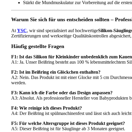
Stärkt die Mundmuskulatur zur Vorbereitung auf die erste
Warum Sie sich für uns entscheiden sollten – Profes
At
YSC
, wir sind spezialisiert auf hochwertige
Silikon-Säuglin
Zertifizierungen und werkseitige Qualitätskontrollen abgesichert,
Häufig gestellte Fragen
F1: Ist das Silikon für Kleinkinder unbedenklich zum Kaue
A1: Ja. Unser Beißring besteht aus 100 % lebensmittelechtem Si
F2: Ist im Beißring ein Glöckchen enthalten?
A2: Nein. Das Produkt ist mit einer Glocke mit 5 cm Durchmesse
werden.
F3: Kann ich die Farbe oder das Design anpassen?
A3: Absolut. Als professioneller Hersteller von Babyprodukte
F4: Wie reinige ich dieses Produkt?
A4: Der Beißring ist spülmaschinenfest und lässt sich auch leic
F5: Für welche Altersgruppe ist dieses Produkt geeignet?
A5: Dieser Beißring ist für Säuglinge ab 3 Monaten geeignet.