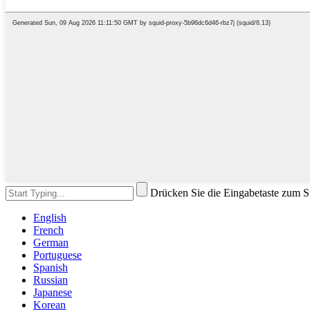
Drücken Sie die Eingabetaste zum 
English
French
German
Portuguese
Spanish
Russian
Japanese
Korean