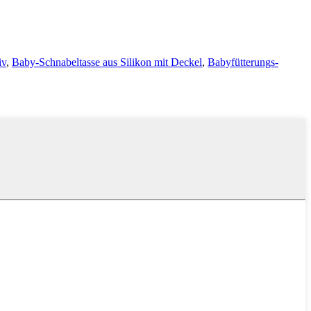
iv
,
Baby-Schnabeltasse aus Silikon mit Deckel
,
Babyfütterungs-