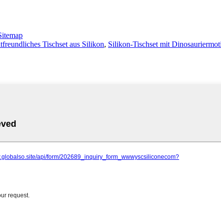
Sitemap
freundliches Tischset aus Silikon
,
Silikon-Tischset mit Dinosauriermot