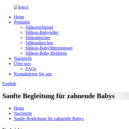
Heim
Produkte
Silikonschüssel
Silikon-Babyteller
Silikonbecher
Silikonlätzchen
Silikon-Babyfütterungsset
Silikon-Baby-Beißring
Nachricht
Über uns
FAQs
Kontaktieren Sie uns
English
Sanfte Begleitung für zahnende Babys
Heim
Nachricht
Sanfte Begleitung für zahnende Babys