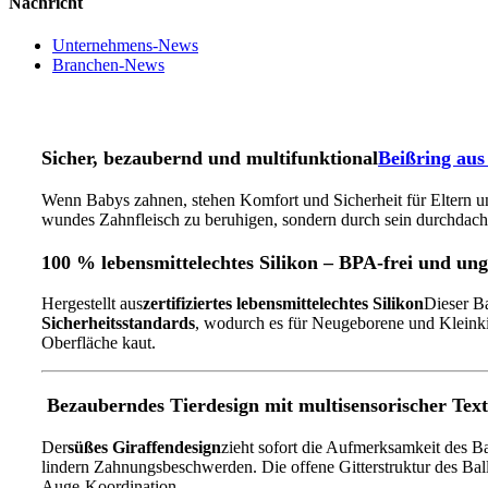
Nachricht
Unternehmens-News
Branchen-News
Sicher, bezaubernd und multifunktional
Beißring aus
Wenn Babys zahnen, stehen Komfort und Sicherheit für Eltern und
wundes Zahnfleisch zu beruhigen, sondern durch sein durchdacht
100 % lebensmittelechtes Silikon – BPA-frei und ungi
Hergestellt aus
zertifiziertes lebensmittelechtes Silikon
Dieser Ba
Sicherheitsstandards
, wodurch es für Neugeborene und Kleinkind
Oberfläche kaut.
Bezauberndes Tierdesign mit multisensorischer Tex
Der
süßes Giraffendesign
zieht sofort die Aufmerksamkeit des Ba
lindern Zahnungsbeschwerden. Die offene Gitterstruktur des Ball
Auge-Koordination.