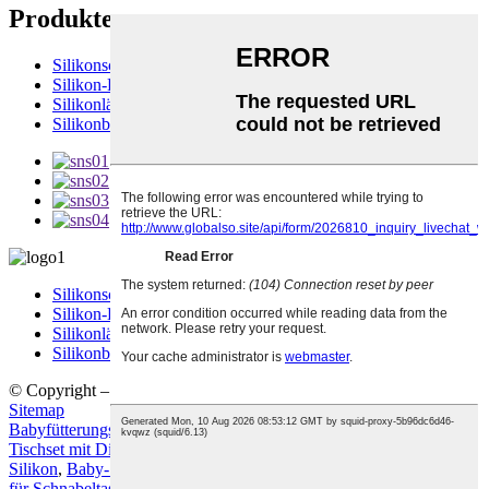
Produkte
Silikonschüssel
Silikon-Babyteller
Silikonlätzchen
Silikonbecher
Silikonschüssel
Silikon-Babyteller
Silikonlätzchen
Silikonbecher
© Copyright – 2010–2022: Alle Rechte vorbehalten.
heiße Produkte
,
Sitemap
Babyfütterungs-Geschenkset
,
Silikon-Trenntellerschüssel
,
Silikon-
Tischset mit Dinosauriermotiv
,
Umweltfreundliches Tischset aus
Silikon
,
Baby-Schnabeltasse aus Silikon mit Deckel
,
Silikondeckel
für Schnabeltassen
,