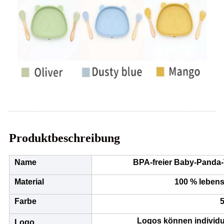
Produktbeschreibung
Name
BPA-freier Baby-Panda-T
Material
100 % lebens
Farbe
5
Logos können individu
Logo