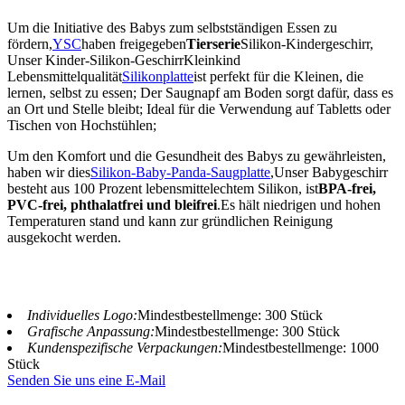
Um die Initiative des Babys zum selbstständigen Essen zu
fördern,
YSC
haben freigegeben
Tierserie
Silikon-Kindergeschirr,
Unser Kinder-Silikon-Geschirr
Kleinkind
Lebensmittelqualität
Silikonplatte
ist perfekt für die Kleinen, die
lernen, selbst zu essen; Der Saugnapf am Boden sorgt dafür, dass es
an Ort und Stelle bleibt; Ideal für die Verwendung auf Tabletts oder
Tischen von Hochstühlen;
Um den Komfort und die Gesundheit des Babys zu gewährleisten,
haben wir dies
Silikon-Baby-Panda-Saugplatte
,
Unser Babygeschirr
besteht aus 100 Prozent lebensmittelechtem Silikon, ist
BPA-frei,
PVC-frei, phthalatfrei und bleifrei
.Es hält niedrigen und hohen
Temperaturen stand und kann zur gründlichen Reinigung
ausgekocht werden.
Individuelles Logo:
Mindestbestellmenge: 300 Stück
Grafische Anpassung:
Mindestbestellmenge: 300 Stück
Kundenspezifische Verpackungen:
Mindestbestellmenge: 1000
Stück
Senden Sie uns eine E-Mail