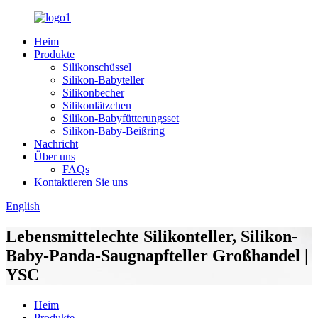
Heim
Produkte
Silikonschüssel
Silikon-Babyteller
Silikonbecher
Silikonlätzchen
Silikon-Babyfütterungsset
Silikon-Baby-Beißring
Nachricht
Über uns
FAQs
Kontaktieren Sie uns
English
Lebensmittelechte Silikonteller, Silikon-
Baby-Panda-Saugnapfteller Großhandel |
YSC
Heim
Produkte